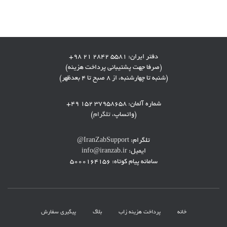
دفتر ایران:
+98 21 2842 5581
(صرفا جهت پشتیبانی پرداخت هزینه)
(شنبه تا چهارشنبه، از ۸ صبح تا ۴ بعدظهر)
شماره آلمان:
+49 152 37958658
(
واتساپ،
تلگرام
)
تلگرام:
@IranZabSupport
ایمیل:
info@iranzab.ir
سامانه پیام کوتاه:
5000164156
خانه
پرداخت هزینه زاب
بلاگ
پیگیری سفارش