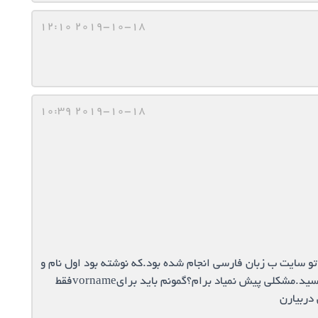
2019-10-18 12:10
2019-10-18 10:39
 سایت ب زبان فارسی انجام شده بود.که نوشته بود اول نام و
نام خانوادگی و در قسمت بعدی فقط نام خانوادگی بنویسید.مشکلی پیش نمیاد برام؟گمونم باید برایvornameفقط
دربیارن