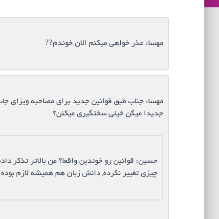
مهسا: عذر خواهي ميكنم الان خوندم??
مهسا: جناب طبق قوانين جديد براي مصاحبه ويزاي جاب 
جديدا ميگن خيلي سختگيري ميكنن؟
حسین: قوانین رو خوندین واقعا؟ من بالاتر تذکر داد
چیزی تغییر نکرده, دانش زبان هم همیشه لازم بوده