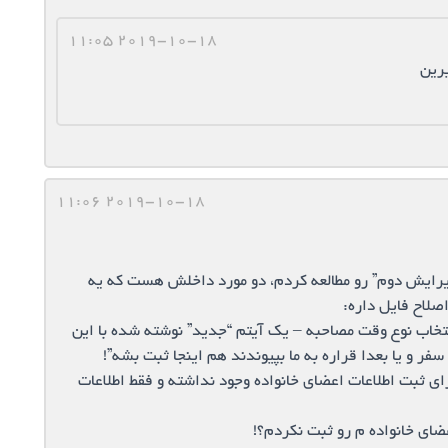
2019-10-18 11:05
یرین
2019-10-18 11:06
لمان – ویرایش دوم” رو مطالعه کردم، دو مورد داخلش هست که یه
صلاح فایل داره:
ه چهارم – انتخاب نوع وقت مصاحبه – یک آیتم “جدید” نوشته شده با این
فر و یا بعدا قراره به ما بپیوندند هم اینجا ثبت بشه”!
 ثبت اطلاعات اعضای خانواده وجود نداشته و فقط اطلاعات
ضای خانواده م رو ثبت نکردم؟!