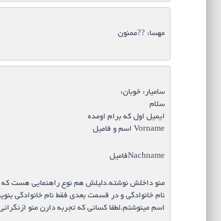
مهسا: ??ممنون
سامیار: خوبان:
سلام
ایمیل اول که برام اومده
Vorname اسم و فامیل
Nachnameفامیل
منو داخلش نوشته.دلیلش هم نوع راهنمایی هست که تو
اسم مینوشتم.لطفا کسانی که تجربه دارن منو ازنگرانی 