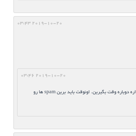
2019-10-20 03:43
2019-10-20 03:46
دوباره وقت بگیرین. اگه قبلی اعمال شده باشه نمیزاره دوباره وقت بگیرین. اونوقت باید برین spam ها رو