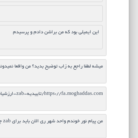
این ایمیلی بود که من براشن دادم و پرسیدم
ميشه لطفا راجع به زاب توضيح بديد؟ من واقعا نميدون
https://fa.moghaddas.com/تاییدیه-zab-ارزشیابی-مدرک-تحصیلی-آلمان/amp/
من پیام نور خوندم واحد شهر ری الان باید برای zab چیکار کنم ممکن راهنمایی کنیدممنون