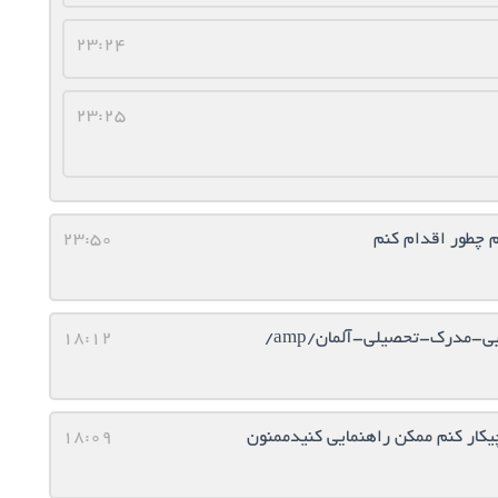
23:24
23:25
م چطور اقدام كنم
23:50
18:12
18:09