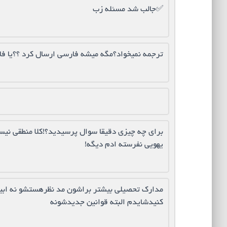
✅جالب شد مسئله زب
ترجمه نمیخواد؟مگه میشه فارسی ارسال کرد ؟؟یا ف
برای چه چیزی دقیقا سوال پرسیدید؟!کلا منطقی نی
یهویی نفرسته ادم دیگه!
مدارک تحصیلی بیشتر براشون مد نظرهستشو نه ابیت
کنیدشایدم البته قوانین جدیدشونه