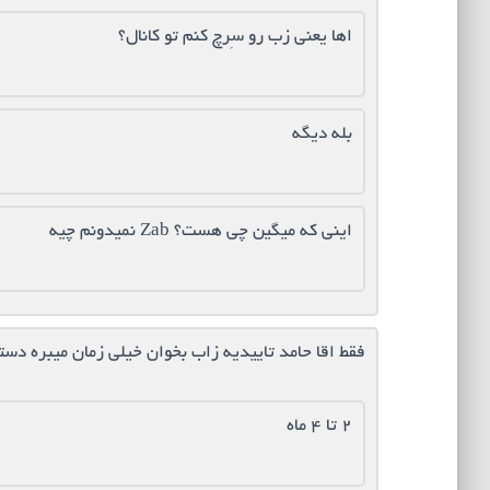
اها یعنی زب رو سِرچ کنم تو کانال؟
بله دیگه
اینی که میگین چی هست؟ Zab نمیدونم چیه
فقط اقا حامد تاییدیه زاب بخوان خیلی زمان میبره دس
۲ تا ۴ ماه