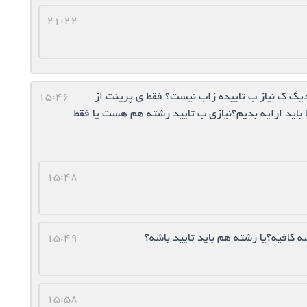
21:22
گاه من تو سایت آنابین h+ هست، دیگ ک نیاز ب تاییده زاب نیست؟ فقط ی پرینت از
15:46
 باید ارایه بدیم؟نیازی ب تایید رشته هم هست یا فقط
15:48
ه کافیه؟یا رشته هم باید تایید باشه؟
15:49
15:58