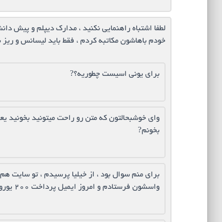
لطفا اشتباه راهنمایی نکنید ، مدارک دیپلم و پیش دا
خودم باهاشون مکاتبه کردم ، فقط باید لیسانس و ریز
برای یونی اسیست چطوریه؟?
وای خوشبحالتون که متن رو راحت میتونید بخونید یع
بخونم?
برای منم سوال بود ، از خیلیا پرسیدم ، تو سایت ه
واسشون فرستادم و امروز ایمیل پرداخت ۲۰۰ یورو هم برام اومد