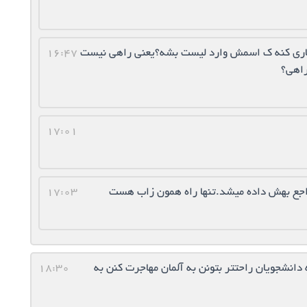
 کاری کنه ک اسمش وارد لیست بشه؟یعنی راهی نیست
16:47
راهی؟
17:01
راجع بهش داده ميشد.تنها راه همون زاب هست
17:03
دانشجویان راحتتر بتونن به آلمان مهاجرت کنن به
18:30