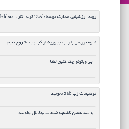
روند ارزشیابی مدارک توسط ZAb#کوله_کار#zab? @koolehbaar
نحوه بررسی با زاب چجوریه،از کجا باید شروع کنیم
پی ویتونو چک کنین لطفا
توضیحات زب zab بخونید
واسه همین گفتم‌توضیحات تو‌کانال بخونید