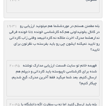
ممنونم.
17:40
بله مطمئن هستم در موردششما هم میتونید ارزیابی رو
19:31
در کانال بخونیداونی هم که کارشناسی خونده ۸تا خونده فرقی
ندارهشما مدرک اخرت ملاکه نه کاردانیبعد وقتی زاب کاردانی
رو تایید نمیکنه ایشون چی رو باید بفرسته ب نظرتون برای
تایید؟
فهیمه خانم تو سایت قسمت ارزیابی مدارک نوشته
20:45
شده برای کارشناسی ناپیوسته باید کاردانی و دیپلم هم
ارسال کنیم، بعد شما میگید فقط آخرین مدرک، گیج شدیم،
چیکار کنیم؟
بله باید ارسال کنید اما نه ب سفارت اگه دانشگاه یا
20:45