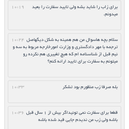
برای زاب را شاید بشه ولی تایید سفارت را بعید
10:19
میدونم.
سلام بچه هاسوال من هم همینه به شکل دیگهاصل
10:24
ترجمه با مهر دادگستری و وزارت امورخارجه مربوط به سه و
نیم قبل از شناسنامه ام که هیچ تغییری هم نکرده رو
میتونم به سفارت برای تایید ارائه کنم؟
بله صرفا زب منظورم بود تشكر
10:33
قطعا براي سفارت نمي تونيداگر بيش از ١ سال قبل
10:36
باشه ولي زب من نديدم جايي قيد شده باشه