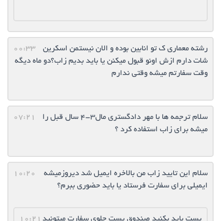
رشته معماري ك تو انابين بوده و الان نيستمن اسكرين
00:33
شات دارم ازش اونو قبول ميكنن يا بايد بديم زاب؟دو ماه ديگه
وقت سفارتم ميشه وقتي ندارم
سلام ترجمه ها با مهر دادگستري مال٣-٤ سال قبل را
07:21
ميشه براي زاب استفاده كرد ؟
سلام این تایید زاب من بالاخره ایمیل شد دیروزمیشه
10:20
ایمیلی برای سفارت فرستاد یا باید حضوری ببرم؟
پست باید بکنید صندوق پست جلوی سفارت میتونید
10:21