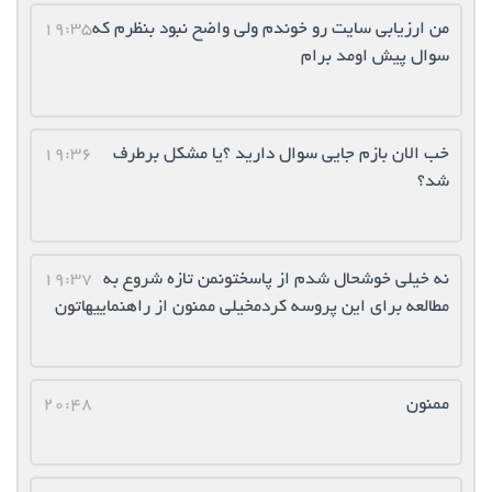
من ارزیابی سایت رو خوندم ولی واضح نبود بنظرم که
19:35
سوال پیش اومد برام
خب الان بازم جایی سوال دارید ؟یا مشکل برطرف
19:36
شد؟
نه خیلی خوشحال شدم از پاسختونمن تازه شروع به
19:37
مطالعه برای این پروسه کردمخیلی ممنون از راهنماییهاتون
ممنون
20:48