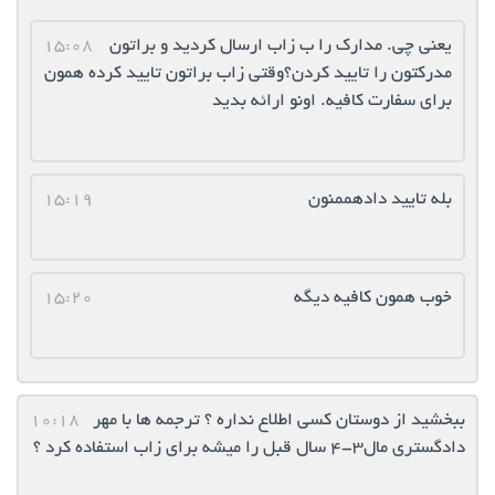
یعنی چی. مدارک را ب زاب ارسال کردید و براتون
15:08
مدرکتون را تایید کردن؟وقتی زاب براتون تایید کرده همون
برای سفارت کافیه. اونو ارائه بدید
بله تایید دادهممنون
15:19
خوب همون کافیه دیگه
15:20
ببخشيد از دوستان كسي اطلاع نداره ؟ ترجمه ها با مهر
10:18
دادگستري مال٣-٤ سال قبل را ميشه براي زاب استفاده كرد ؟