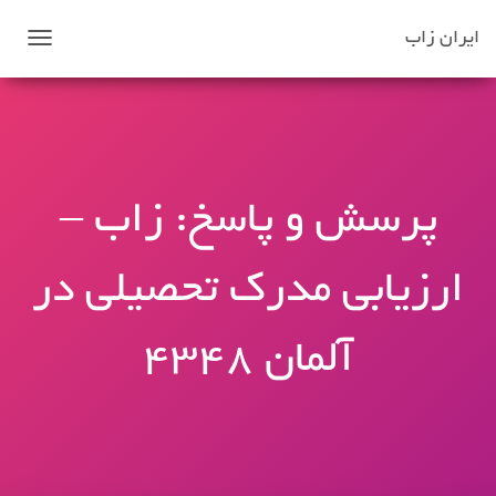
ایران زاب
ت
غ
ی
ی
ر
ن
پرسش و پاسخ: زاب –
ا
و
ارزیابی مدرک تحصیلی در
ب
ر
ی
آلمان 4348