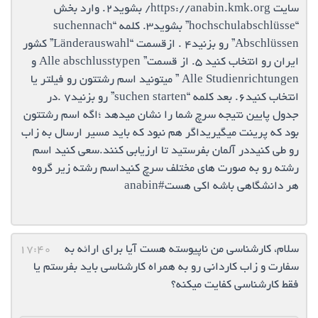
سایت https://anabin.kmk.org/ بشوید2. وارد بخش
“hochschulabschlüsse” بشوید3. کلمه “suchennach
Abschlüssen” رو بزنید4 . ازقسمت “Länderauswahl” کشور
ایران رو انتخاب کنید 5. از قسمت” Alle abschlusstypen و
Alle Studienrichtungen ” ميتونيد اسم رشتتون رو فيلتر يا
انتخاب کنید6. بعد کلمه “suchen starten” رو بزنید7 .در
جدول پایین نتیجه سرچ شما را نشان میدهد ؛اگه اسم رشتتون
بود كه پرينت ميگيريداگر هم نبود كه بايد مسير ارسال به زاب
رو طي كنيددر آلمان بفرستید تا ارزیابی کنند.سعي كنيد اسم
رشته رو به صورت هاي مختلف سرچ كنيداسم رشته زير گروه
هر دانشگاهي باشه اكي هست#anabin
سلام، کارشناسی من ناپیوسته هست آیا برای ارائه به
17:40
سفارت و زاب کاردانی رو به همراه کارشناسی باید بفرستم یا
فقط کارشناسی کفایت میکنه؟