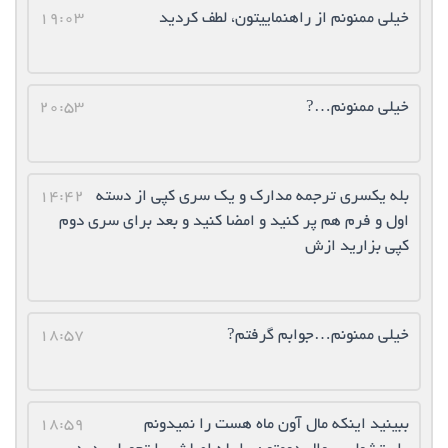
خیلی ممنونم از راهنماییتون، لطف کردید
19:03
خیلی ممنونم…?
20:53
بله یکسری ترجمه مدارک و یک سری کپی از دسته
14:42
اول و فرم هم پر کنید و امضا کنید و بعد برای سری دوم
کپی بزارید ازش
خیلی ممنونم…جوابم گرفتم?
18:57
ببینید اینکه مال آون ماه هست را نمیدونم
18:59