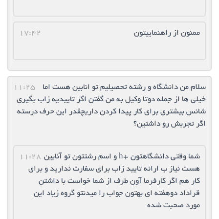
ممنون از راهنماییتون
17:42
سلام من دانشگاه و رشته تحصيليم تو انابين هست اما
11:25
خيلي ها از جمله دوتا وكيل به من گفتن اگر تاييديه زاب بگيري
شانس بيشتري براي كار پيدا كردن داريچقدر اين حرف درسته
اگر تجربش رو داشتين؟
شما وقتی دانشگاهتون +h و اسم رشتتون تو آنابین
11:28
هست نیاز ب ارائه تایید زاب برای سفارت ندارید و برای
کار هم اگر کارفرما آون طرف از شما خواست با داشتن
قراداد دوهفته ای بهتون جواب را میدنتو گروه زیاد این
مورد صحبت شده