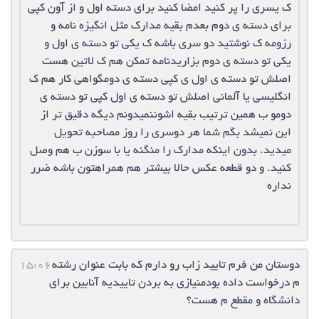
ک یسری را پر کنید امضا کنید برای دسته اول و از آون کپی
برای دسته ی دوم بعدم بقیه مدارک مثل انگیزه نامه و
رزومه ک نوشتید دو سری باشه ک یکی تو دسته ی اول و
یکی تو دسته ی دوم بزاریدنامه تمکن هم ک لاتین هست
اصلش تو دسته ی اول ی کپی دسته ی دومگواهی کار هم ک
انگلیسی یا آلمانی اصلش تو دسته ی اول کپی تو دسته ی
دومو ب همین ترتیب بقیه اشوننمیدونم دیگه دقیق تر از
این نمیشد بگم شما هر دوسری را روز مصاحبه تحویل
میدید. بدون اینکه مدارک را منگنه یا با سوزن ب هم وصل
کنید. و دو قطعه عکس حالا بیشتر هم همراهتون باشه ضرر
نداره
دوستان من فرم تایید زاب رو دارم که بابت عنوان رشته
15:06
م درخواست داده بودمنیازی به بردن تاییدیه آنابین برای
دانشگاه و مقطع م هست؟