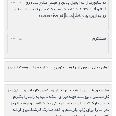
به ساپورت زاب ایمیل بدین و فیلدِ اصلاح شده رو
23:12
old و revised قید کنید.در سابجکت هم رفرنس نامبرتون
رو بذارین:zabservice[at]kmk[dot]org
متشکرم
23:15
اهان خیلی ممنون از راهنماییتون پس نیاز به زاب هست
18:16
سلام دوستان من ارشد نرم افزار هستممن کاردانی و
10:58
کارشناسی ناپیوسته خوندمبرای اینکه تاییدیه زاب را بگیرم
باید مدارک تحصیلی دیپلم ،کاردانی ، کارشناسی و ارشد با ریز
نمرات را برای زاب بفرستم یا فقط مدارک کارشناسی و ارشد