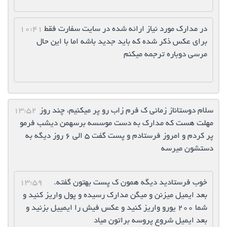
در مدارک مورد نیاز ارائه شده در سایت سفارت فقط
10:41
برای عکس ذکر شده که باید جدید باشه اما با این حال
مرسی دوباره ترجمه میکنم
سلام دوستاناز زمانی ک فرم زاب رو پر میکنیم، چند روز
13:52
مهلت هست که مدارک به دست موسسه برسهمن دیشب فرمو
پر کردم و امروز فرستادم و پست گفت ۵ الی ۶ روز دیگه به
دستشون میرسه
خوب فرستادید دیگه همون ک پست بهتون گفته.
13:59
بعد ایمیل میزنن و میگن مدارک رسیده و پول واریز کنید و
شما 200 یورو واریز کنید و عکس فیش را ایمییل بزنید و
بعد ایمیل شروع پروسه براتون میاد