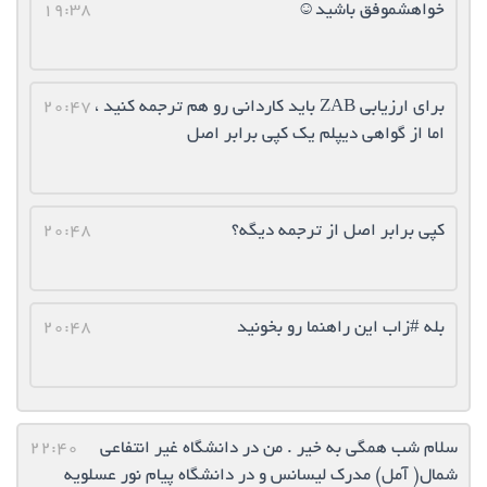
خواهشموفق باشید☺️
19:38
برای ارزیابی ZAB باید کاردانی رو هم ترجمه کنید ،
20:47
اما از گواهی دیپلم یک کپی برابر اصل
کپی برابر اصل از ترجمه دیگه؟
20:48
بله #زاب این راهنما رو بخونید
20:48
سلام شب همگی به خیر . من در دانشگاه غیر انتفاعی
22:40
شمال( آمل) مدرک لیسانس و در دانشگاه پیام نور عسلویه