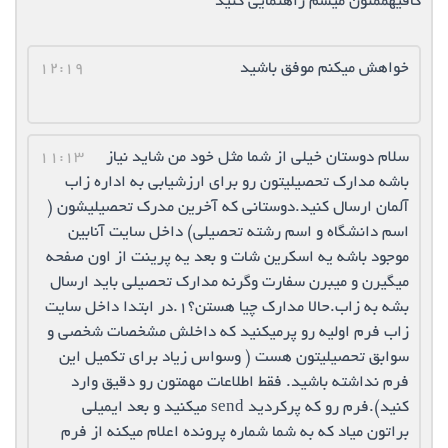
کافیهممنون میشم راهنمایی کنید
خواهش میکنم موفق باشید
12:19
سلام دوستان خیلی از شما مثل خود من شاید نیاز
11:13
باشه مدارک تحصیلیتون رو برای ارزشیابی به اداره زاب
آلمان ارسال کنید.دوستانی که آخرین مدرک تحصیلیشون (
اسم دانشگاه و اسم رشته تحصیلی) داخل سایت آنابین
موجود باشه یه اسکرین شات و بعد یه پرینت از اون صفحه
میگیرن و میبرن سفارت وگرنه مدارک تحصیلی باید ارسال
بشه به زاب.حالا مدارک چیا هستن؟۱.در ابتدا داخل سایت
زاب فرم اولیه رو پرمیکنید که داخلش مشخصات شخصی و
سوابق تحصیلیتون هست ( وسواس زیاد برای تکمیل این
فرم نداشته باشید. فقط اطلاعات مهمتون رو دقیق وارد
کنید).فرم رو که پرکردید send میکنید و بعد ایمیلی
براتون میاد که به شما شماره پرونده اعلام میکنه از فرم