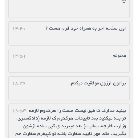
☝️
اون صفحه اخر به همراه خود فرم هست ؟
14:40
ممنونم
14:51
براتون آرزوی موفقیت میکنم.
18:36
بینید مدارک ک طبق لیست هست را هرکدوم لازمه
18:53
ترجمه میکنید بعد تاییدات هرکدوم ک لازمه (دادگستری،
وزارت خارجه، سفارت) بعد میبرید ی کپی ساده ازشون
بگیرید. حتما مهر تایید سفارت باشه تو کپیفرم سفارت هم