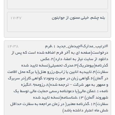
بله چشم، خیلی ممنون از جوابتون
17:47
#ترتیب_مدارک#چيدمان_جدید ۱.فرم
14:38
درخواست(صفحه اى به آخر فرم اضافه شده است كه پس از
دانلود از سايت نياز به امضاء دارد)۲.عکس
گذرنامه(بيومتريك)۳.مدرک تحصیلی(نسخه تاييد شده
سفارت)۴.تاییدیه انابین یا زاب5.رزرو هتل(يا برگه محل اقامت
در آلمان)6.گواهی زبان در صورت وجود7.گواهی کار(در سربرگ
و ممهور به مهر شركت – ترجمه شده)8.رزومه9.انگیزه
نامه10.تمکن مالی(يا دعوتنامه رسمى حمايت مالى توسط يك
شهروند آلمان) 13.شناسنامه(نسخه تاييد شده
سفارت)۱2.گذرنامه معتبر( در زمان مراجعه به سفارت حداقل
شش ماه اعتبار داشته باشد)