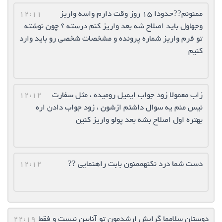
ممنونم??حدودا ۱۵ روز وقت دارم واسه واریز
12:11
وجهاول باید اصلاح شه بعد واریز کنم درسته ؟ چون نوشته
تو فرم واریز شماره پرونده و مشخصات شخصی رو باید وارد
کنیم
زاب معمولا زود جواب ایمیل رو‌میده ، مثل سفارت
12:12
نیس منم یه سوال داشتم ازشون ، زود جواب دادن اره
بهتره اول اصلاح بشه بعد پولو واریز کنین
دست شما درد نکنهممنون بابت راهنمایی ??
12:12
دوستان سلامما گرایش ارشدمون تو آنابین نیست و فقط
22:19