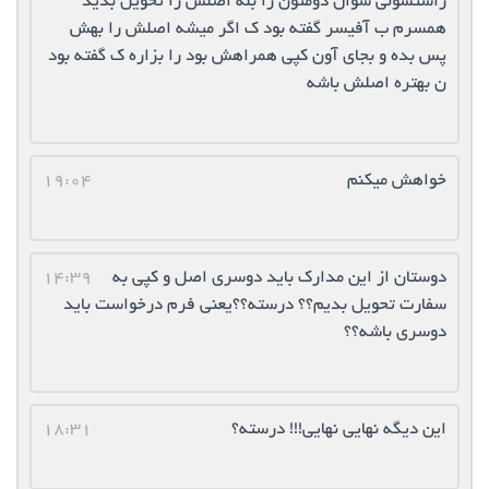
راستشولی سوال دومتون را بله اصلش را تحویل بدید
همسرم ب آفیسر گفته بود ک اگر میشه اصلش را بهش
پس بده و بجای آون کپی همراهش بود را بزاره ک گفته بود
ن بهتره اصلش باشه
خواهش میکنم
19:04
دوستان از این مدارک باید دوسری اصل و کپی به
14:39
سفارت تحویل بدیم؟؟ درسته؟؟یعنی فرم درخواست باید
دوسری باشه؟؟
این دیگه نهایی نهایی!!! درسته؟
18:31